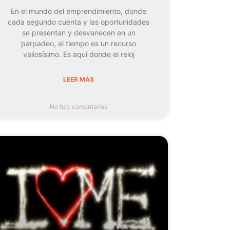
En el mundo del emprendimiento, donde
cada segundo cuenta y las oportunidades
se presentan y desvanecen en un
parpadeo, el tiempo es un recurso
valiosísimo. Es aquí donde el reloj
LEER MÁS
No hay comentarios