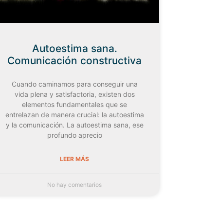
Autoestima sana.
Comunicación constructiva
Cuando caminamos para conseguir una
vida plena y satisfactoria, existen dos
elementos fundamentales que se
entrelazan de manera crucial: la autoestima
y la comunicación. La autoestima sana, ese
profundo aprecio
LEER MÁS
No hay comentarios