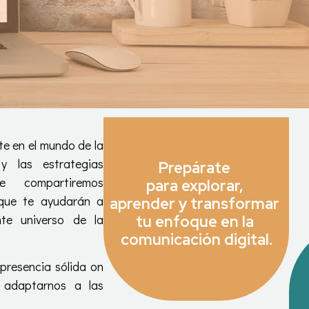
te en el mundo de la
y las estrategias
Prepárate
e compartiremos
para explorar,
 que te ayudarán a
aprender y transformar
te universo de la
tu enfoque en la
comunicación digital.
presencia sólida on
y adaptarnos a las