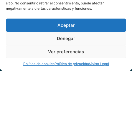
Gestión de medios y notas de prensa
sitio. No consentir o retirar el consentimiento, puede afectar
negativamente a ciertas características y funciones.
Digitalización personalizada y desarrollo profesional para
mujeres
Aceptar
Denegar
Ver preferencias
Política de cookies
Política de privacidad
Aviso Legal
Contacto
Servicios